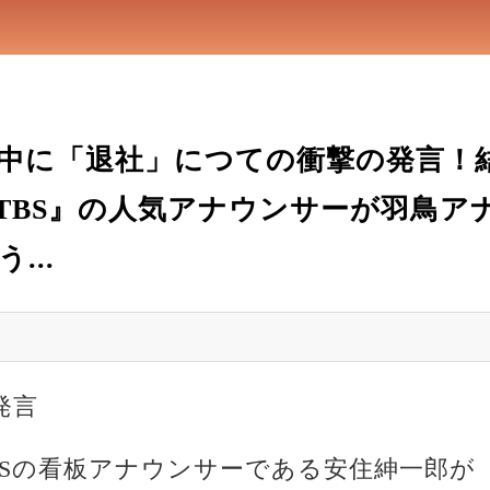
中に「退社」につての衝撃の発言！
！『TBS』の人気アナウンサーが羽鳥
...
発言
TBSの看板アナウンサーである安住紳一郎