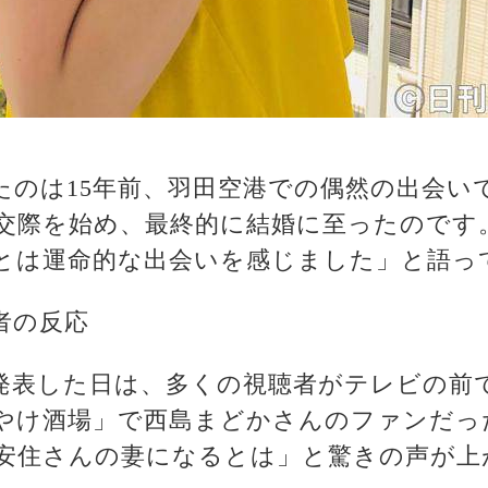
たのは15年前、羽田空港での偶然の出会い
交際を始め、最終的に結婚に至ったのです
とは運命的な出会いを感じました」と語っ
者の反応
発表した日は、多くの視聴者がテレビの前
やけ酒場」で西島まどかさんのファンだっ
安住さんの妻になるとは」と驚きの声が上