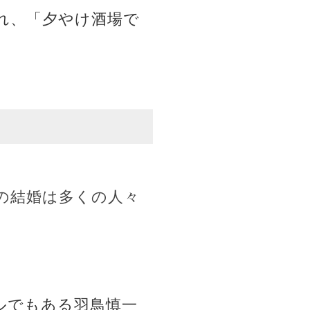
れ、「夕やけ酒場で
の結婚は多くの人々
ルでもある羽鳥慎一