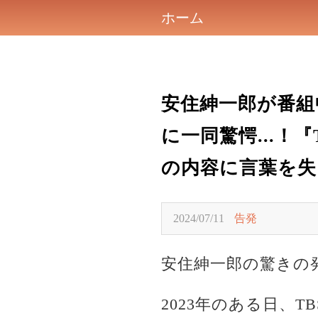
ホーム
安住紳一郎が番組
に一同驚愕...
の内容に言葉を失う
2024/07/11
告発
安住紳一郎の驚きの
2023年のある日、