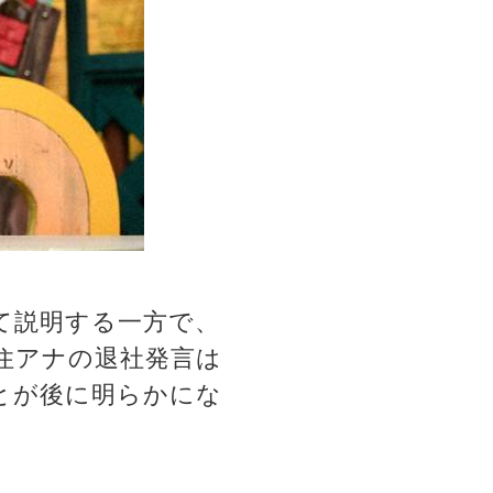
て説明する一方で、
住アナの退社発言は
とが後に明らかにな